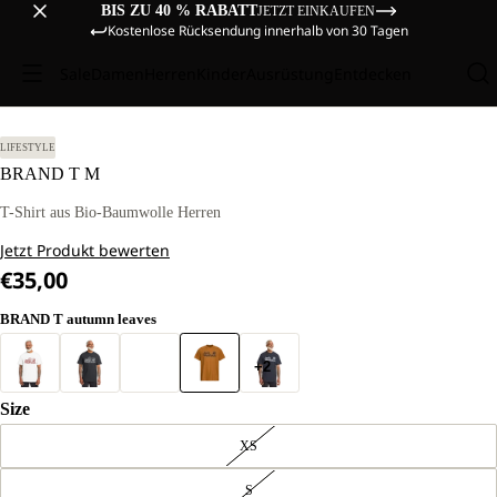
BIS ZU 40 % RABATT
JETZT EINKAUFEN
Kostenlose Rücksendung innerhalb von 30 Tagen
Sale
Damen
Herren
Kinder
Ausrüstung
Entdecken
RÖSSE L
LIFESTYLE
BRAND T M
T-Shirt aus Bio-Baumwolle Herren
Jetzt Produkt bewerten
€35,00
BRAND T autumn leaves
+2
Size
XS
S