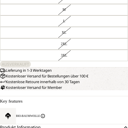
M
L
XL
2XL
3XL
AUSVERKAUFT
Lieferung in 1-3 Werktagen
Kostenloser Versand für Bestellungen über 100 €
Kostenlose Retoure innerhalb von 30 Tagen
Kostenloser Versand für Member
BILD
UNSER
MODEL
IM
Key features
IST
VOLLBILD
181CM
ÖFFNEN
GROSS U
BIO-BAUMWOLLE
ND T
RÄGT G
Produkt Information
RÖSSE L