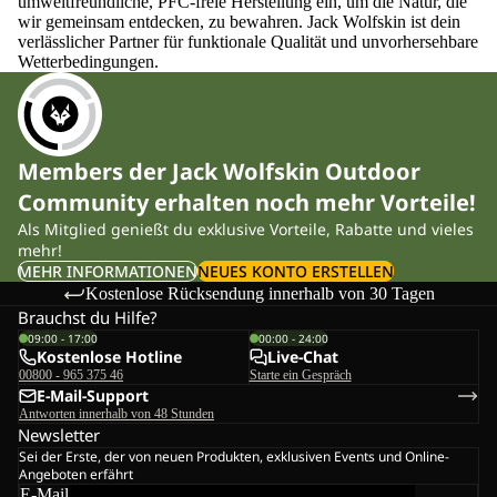
umweltfreundliche, PFC-freie Herstellung ein, um die Natur, die
wir gemeinsam entdecken, zu bewahren. Jack Wolfskin ist dein
verlässlicher Partner für funktionale Qualität und unvorhersehbare
Wetterbedingungen.
Members der Jack Wolfskin Outdoor
Community erhalten noch mehr Vorteile!
Als Mitglied genießt du exklusive Vorteile, Rabatte und vieles
mehr!
MEHR INFORMATIONEN
NEUES KONTO ERSTELLEN
Kostenlose Rücksendung innerhalb von 30 Tagen
Brauchst du Hilfe?
09:00 - 17:00
00:00 - 24:00
Kostenlose Hotline
Live-Chat
00800 - 965 375 46
Starte ein Gespräch
E-Mail-Support
Antworten innerhalb von 48 Stunden
Newsletter
Sei der Erste, der von neuen Produkten, exklusiven Events und Online-
Angeboten erfährt
E-Mail