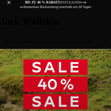
BIS ZU 40 % RABATT
JETZT KAUFEN
Kostenlose Rücksendung innerhalb von 30 Tagen
Jack Wolfskin
Sale
Damen
Herren
Kinder
Ausrüstung
Entdecken