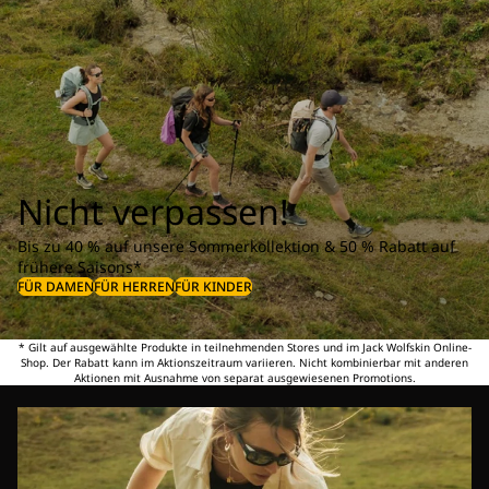
Nicht verpassen!
Bis zu 40 % auf unsere Sommerkollektion & 50 % Rabatt auf
frühere Saisons*
FÜR DAMEN
FÜR HERREN
FÜR KINDER
* Gilt auf ausgewählte Produkte in teilnehmenden Stores und im Jack Wolfskin Online-
Shop. Der Rabatt kann im Aktionszeitraum variieren. Nicht kombinierbar mit anderen
Aktionen mit Ausnahme von separat ausgewiesenen Promotions.