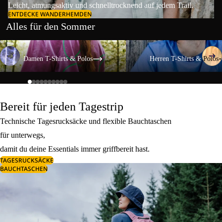
Leicht, atmungsaktiv und schnelltrocknend auf jedem Trail.
ENTDECKE WANDERHEMDEN
Alles für den Sommer
Damen T-Shirts & Polos
Herren T-Shirts & Polos
Damen T-Shirts & Polos
Herren T-Shirts & Polos
Bereit für jeden Tagestrip
Technische Tagesrucksäcke und flexible Bauchtaschen
für unterwegs,
damit du deine Essentials immer griffbereit hast.
TAGESRUCKSÄCKE
BAUCHTASCHEN