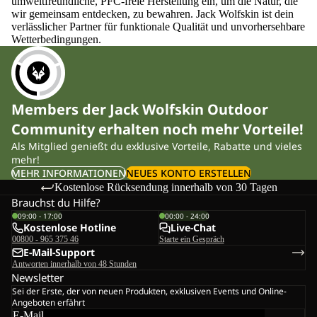
umweltfreundliche, PFC-freie Herstellung ein, um die Natur, die
wir gemeinsam entdecken, zu bewahren. Jack Wolfskin ist dein
verlässlicher Partner für funktionale Qualität und unvorhersehbare
Wetterbedingungen.
Members der Jack Wolfskin Outdoor
Community erhalten noch mehr Vorteile!
Als Mitglied genießt du exklusive Vorteile, Rabatte und vieles
mehr!
MEHR INFORMATIONEN
NEUES KONTO ERSTELLEN
Kostenlose Rücksendung innerhalb von 30 Tagen
Brauchst du Hilfe?
09:00 - 17:00
00:00 - 24:00
Kostenlose Hotline
Live-Chat
00800 - 965 375 46
Starte ein Gespräch
E-Mail-Support
Antworten innerhalb von 48 Stunden
Newsletter
Sei der Erste, der von neuen Produkten, exklusiven Events und Online-
Angeboten erfährt
E-Mail