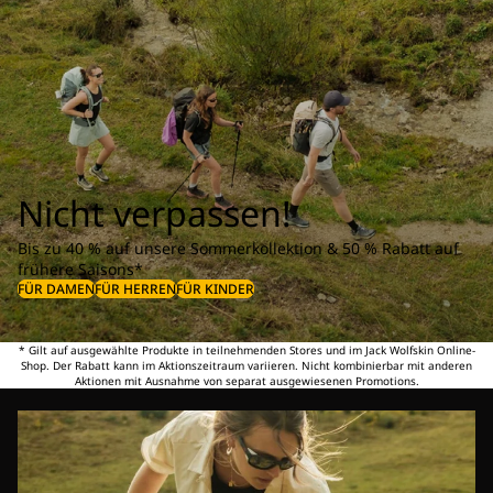
Nicht verpassen!
Bis zu 40 % auf unsere Sommerkollektion & 50 % Rabatt auf
frühere Saisons*
FÜR DAMEN
FÜR HERREN
FÜR KINDER
* Gilt auf ausgewählte Produkte in teilnehmenden Stores und im Jack Wolfskin Online-
Shop. Der Rabatt kann im Aktionszeitraum variieren. Nicht kombinierbar mit anderen
Aktionen mit Ausnahme von separat ausgewiesenen Promotions.