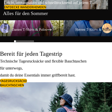
Leicht, atmungsaktiv und schnelltrocknend auf jedem Trail.
ENTDECKE WANDERHEMDEN
Alles für den Sommer
Damen T-Shirts & Polos
Herren T-Shirts & Polos
Damen T-Shirts & Polos
Herren T-Shirts & Polos
Bereit für jeden Tagestrip
Technische Tagesrucksäcke und flexible Bauchtaschen
für unterwegs,
damit du deine Essentials immer griffbereit hast.
TAGESRUCKSÄCKE
BAUCHTASCHEN