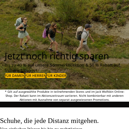
Jetzt noch richtig sparen
Bis zu 40 % auf unsere Sommerkollektion & 50 % Rabatt auf
frühere Saisons*
FÜR DAMEN
FÜR HERREN
FÜR KINDER
* Gilt auf ausgewählte Produkte in teilnehmenden Stores und im Jack Wolfskin Online-
Shop. Der Rabatt kann im Aktionszeitraum variieren. Nicht kombinierbar mit anderen
Aktionen mit Ausnahme von separat ausgewiesenen Promotions.
Schuhe, die jede Distanz mitgehen.