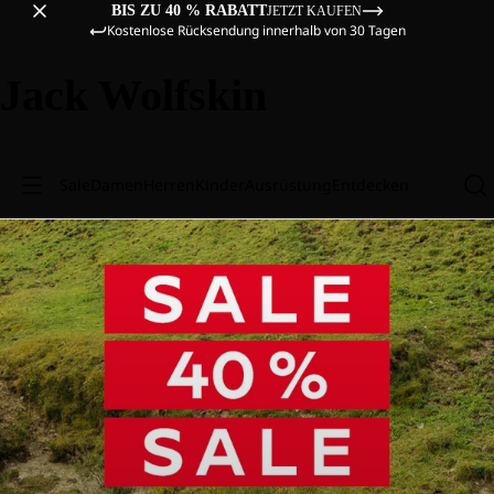
BIS ZU 40 % RABATT
JETZT KAUFEN
Kostenlose Rücksendung innerhalb von 30 Tagen
Jack Wolfskin
Sale
Damen
Herren
Kinder
Ausrüstung
Entdecken