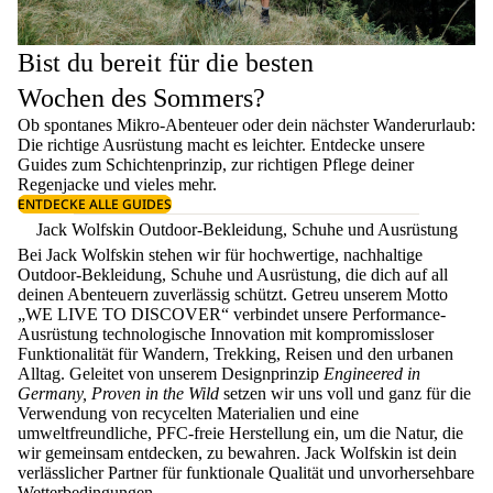
Bist du bereit für die besten
Wochen des Sommers?
Ob spontanes Mikro-Abenteuer oder dein nächster Wanderurlaub:
Die richtige Ausrüstung macht es leichter. Entdecke unsere
Guides zum
Schichtenprinzip
, zur richtigen
Pflege deiner
Regenjacke
und vieles mehr.
ENTDECKE ALLE GUIDES
Jack Wolfskin Outdoor-Bekleidung, Schuhe und Ausrüstung
Bei Jack Wolfskin stehen wir für hochwertige, nachhaltige
Outdoor-Bekleidung, Schuhe und Ausrüstung, die dich auf all
deinen Abenteuern zuverlässig schützt. Getreu unserem Motto
„WE LIVE TO DISCOVER“ verbindet unsere Performance-
Ausrüstung technologische Innovation mit kompromissloser
Funktionalität für Wandern, Trekking, Reisen und den urbanen
Alltag. Geleitet von unserem Designprinzip
Engineered in
Germany, Proven in the Wild
setzen wir uns voll und ganz für die
Verwendung von recycelten Materialien und eine
umweltfreundliche, PFC-freie Herstellung ein, um die Natur, die
wir gemeinsam entdecken, zu bewahren. Jack Wolfskin ist dein
verlässlicher Partner für funktionale Qualität und unvorhersehbare
Wetterbedingungen.