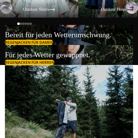
Outdoor Shirts
Outdoor Hosen
Outdoor Shirts
Outdoor Hosen
Bereit für jeden Wetterumschwung.
REGENJACKEN FÜR DAMEN
Für jedes Wetter gewappnet.
REGENJACKEN FÜR HERREN