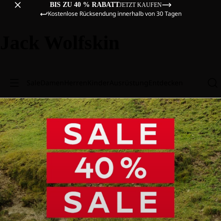
BIS ZU 40 % RABATT
JETZT KAUFEN
Kostenlose Rücksendung innerhalb von 30 Tagen
Jack Wolfskin
Sale
Damen
Herren
Kinder
Ausrüstung
Entdecken