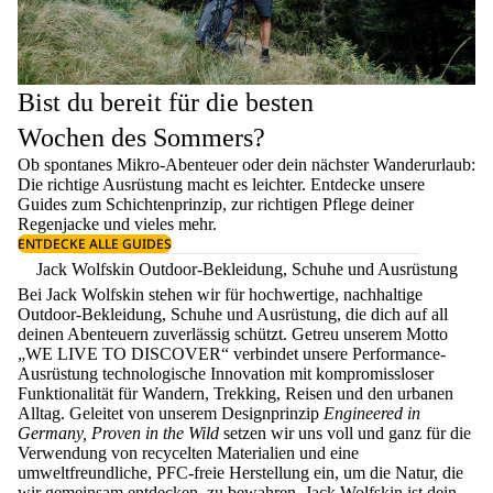
Bist du bereit für die besten
Wochen des Sommers?
Ob spontanes Mikro-Abenteuer oder dein nächster Wanderurlaub:
Die richtige Ausrüstung macht es leichter. Entdecke unsere
Guides zum
Schichtenprinzip
, zur richtigen
Pflege deiner
Regenjacke
und vieles mehr.
ENTDECKE ALLE GUIDES
Jack Wolfskin Outdoor-Bekleidung, Schuhe und Ausrüstung
Bei Jack Wolfskin stehen wir für hochwertige, nachhaltige
Outdoor-Bekleidung, Schuhe und Ausrüstung, die dich auf all
deinen Abenteuern zuverlässig schützt. Getreu unserem Motto
„WE LIVE TO DISCOVER“ verbindet unsere Performance-
Ausrüstung technologische Innovation mit kompromissloser
Funktionalität für Wandern, Trekking, Reisen und den urbanen
Alltag. Geleitet von unserem Designprinzip
Engineered in
Germany, Proven in the Wild
setzen wir uns voll und ganz für die
Verwendung von recycelten Materialien und eine
umweltfreundliche, PFC-freie Herstellung ein, um die Natur, die
wir gemeinsam entdecken, zu bewahren. Jack Wolfskin ist dein