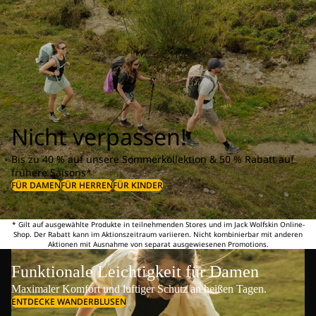
Nicht verpassen!
Bis zu 40 % auf unsere Sommerkollektion & 50 % Rabatt auf
frühere Saisons*
FÜR DAMEN
FÜR HERREN
FÜR KINDER
* Gilt auf ausgewählte Produkte in teilnehmenden Stores und im Jack Wolfskin Online-
Shop. Der Rabatt kann im Aktionszeitraum variieren. Nicht kombinierbar mit anderen
Aktionen mit Ausnahme von separat ausgewiesenen Promotions.
Funktionale Leichtigkeit für Damen
Maximaler Komfort und luftiger Schutz an heißen Tagen.
ENTDECKE WANDERBLUSEN