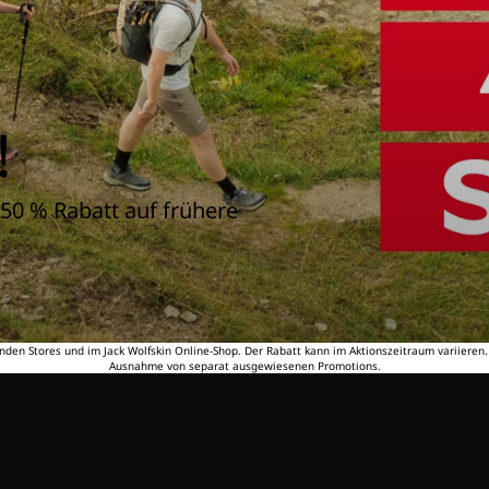
!
50 % Rabatt auf frühere
nden Stores und im Jack Wolfskin Online-Shop. Der Rabatt kann im Aktionszeitraum variieren
Ausnahme von separat ausgewiesenen Promotions.