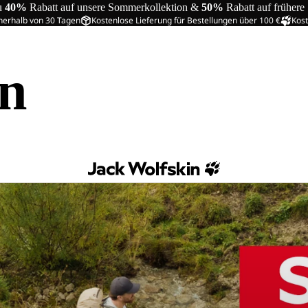
u
40%
Rabatt auf unsere Sommerkollektion &
50%
Rabatt auf frühere
nerhalb von 30 Tagen
Kostenlose Lieferung für Bestellungen über 100 €
Kost
in