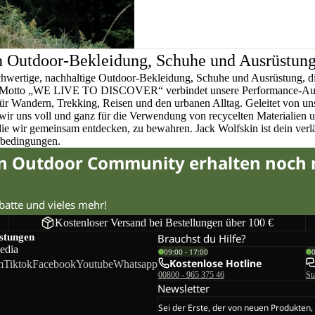
n Outdoor-Bekleidung, Schuhe und Ausrüstun
chwertige, nachhaltige Outdoor-Bekleidung, Schuhe und Ausrüstung, di
em Motto „WE LIVE TO DISCOVER“ verbindet unsere Performance-Ausr
für Wandern, Trekking, Reisen und den urbanen Alltag. Geleitet von u
wir uns voll und ganz für die Verwendung von recycelten Materialien 
 die wir gemeinsam entdecken, zu bewahren. Jack Wolfskin ist dein verlä
rbedingungen.
in Outdoor Community erhalten noch
abatte und vieles mehr!
Kostenloser Versand bei Bestellungen über 100 €
istungen
Brauchst du Hilfe?
edia
09:00 - 17:00
Kostenlose Hotline
m
Tiktok
Facebook
Youtube
Whatsapp
00800 - 965 375 46
St
Newsletter
Sei der Erste, der von neuen Produkten,