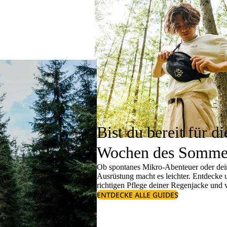
Bist du bereit für di
Wochen des Somme
Ob spontanes Mikro-Abenteuer oder dein
Ausrüstung macht es leichter. Entdecke
richtigen
Pflege deiner Regenjacke
und v
ENTDECKE ALLE GUIDES