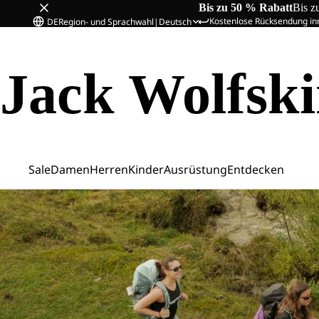
Bis zu 50 % Rabatt
Bis z
Kostenlose Rücksendung in
DE
Region- und Sprachwahl
|
Deutsch
Jack Wolfsk
Sale
Damen
Herren
Kinder
Ausrüstung
Entdecken