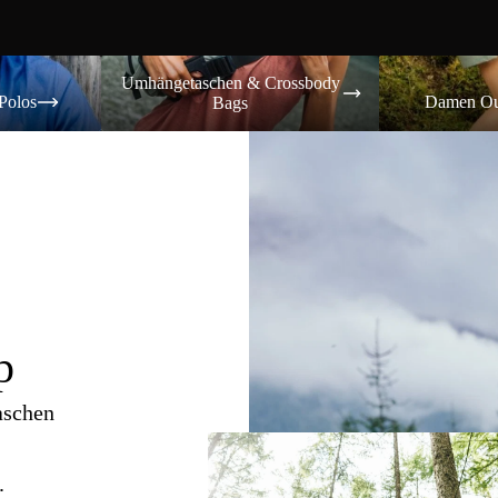
Umhängetaschen & Crossbody Bags
Damen Outdoor-
Umhängetaschen & Crossbody
Polos
Damen Ou
Bags
p
aschen
.