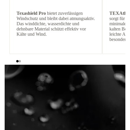
Texashield Pro
bietet zuverlässigen
TEXAthe
Windschutz und bleibt dabei atmungsaktiv.
sorgt für 
Das winddichte, wasserdichte und
minimalem 
dehnbare Material schützt effektiv vor
kalten Be
Kälte und Wind.
leichte Adv
besonders 