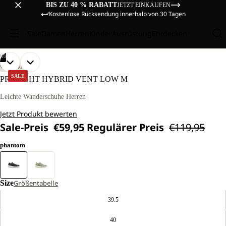
BIS ZU 40 % RABATT
JETZT EINKAUFEN
Kostenlose Rücksendung innerhalb von 30 Tagen
Sale
Damen
Herren
Kinder
Ausrüstung
Entdecken
/
10
BILD
BILD
BILD
BILD
BILD
BILD
BILD
BILD
BILD
BILD
WANDERN
IM
IM
IM
IM
IM
IM
IM
IM
IM
IM
SALE
PRELIGHT HYBRID VENT LOW M
VOLLBILD
VOLLBILD
VOLLBILD
VOLLBILD
VOLLBILD
VOLLBILD
VOLLBILD
VOLLBILD
VOLLBILD
VOLLBILD
ÖFFNEN
ÖFFNEN
ÖFFNEN
ÖFFNEN
ÖFFNEN
ÖFFNEN
ÖFFNEN
ÖFFNEN
ÖFFNEN
ÖFFNEN
Leichte Wanderschuhe Herren
Jetzt Produkt bewerten
Sale-Preis
€59,95
Regulärer Preis
€119,95
phantom
Size
Größentabelle
39.5
40