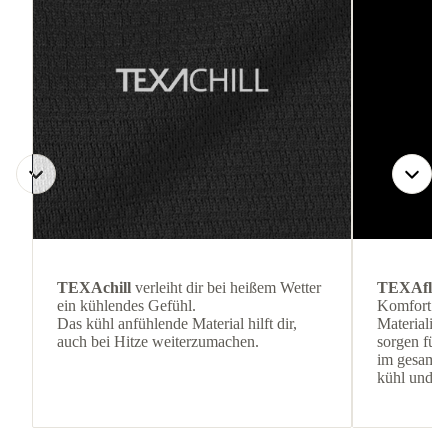
TEXAchill
verleiht dir bei heißem Wetter
TEXAflo
ein kühlendes Gefühl.
Komfort ge
Das kühl anfühlende Material hilft dir,
Materialien
auch bei Hitze weiterzumachen.
sorgen für 
im gesamte
kühl und b