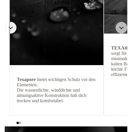
TEXAPORE
TEXAthe
sorgt für 
minimalem 
kalten Be
leichte Fül
effiziente
Texapore
bietet wichtigen Schutz vor den
Elementen.
Die wasserdichte, winddichte und
atmungsaktive Konstruktion hält dich
trocken und komfortabel.