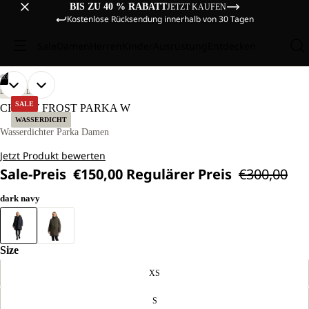
BIS ZU 40 % RABATT
JETZT KAUFEN
Kostenlose Rücksendung innerhalb von 30 Tagen
Sale
Damen
Herren
Kinder
Ausrüstung
Entdecken
/
03
BILD
BILD
BILD
UNSER
UNSER
LIFESTYLE
MODEL
MODEL
IM
IM
IM
SALE
CHILLY FROST PARKA W
IST
IST
VOLLBILD
VOLLBILD
VOLLBILD
WASSERDICHT
170CM
170CM
ÖFFNEN
ÖFFNEN
ÖFFNEN
Wasserdichter Parka Damen
GROSS U
GROSS U
ND T
ND T
Jetzt Produkt bewerten
RÄGT G
RÄGT G
RÖSSE M.
RÖSSE M.
Sale-Preis
€150,00
Regulärer Preis
€300,00
dark navy
Size
XS
S