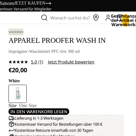
 Saisons
JETZT KAUFEN
enloser Versand für Mitglieder
Gesamtanza
Wonach suchst du?
der Artikel
Warenkorb:
WANDERN
APPAREL PROOFER WASH IN
Imprägnier-Waschmittel PFC-frei 300 ml
5.0
(1)
Jetzt Produkt bewerten
Bewertung
€20,00
lesen.
Link
auf
White
derselben
Seite.
Size
One Size
IN DEN WARENKORB LEGEN
Lieferung in 1-3 Werktagen
Kostenloser Versand für Bestellungen über 100 €
Kostenlose Retoure innerhalb von 30 Tagen