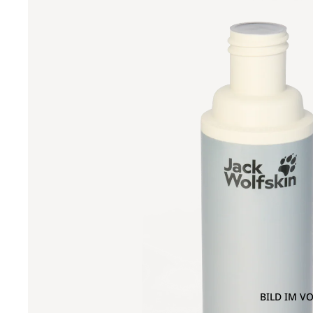
BILD IM V