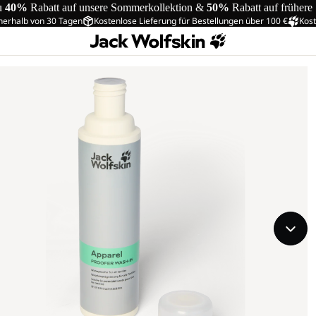
u
40%
Rabatt auf unsere Sommerkollektion &
50%
Rabatt auf frühere
nerhalb von 30 Tagen
Kostenlose Lieferung für Bestellungen über 100 €
Kost