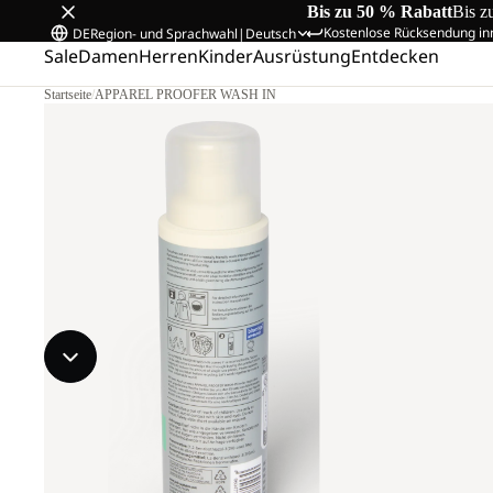
Bis zu 50 % Rabatt
Bis z
Kostenlose Rücksendung in
DE
Region- und Sprachwahl
|
Deutsch
Sale
Damen
Herren
Kinder
Ausrüstung
Entdecken
Startseite
/
APPAREL PROOFER WASH IN