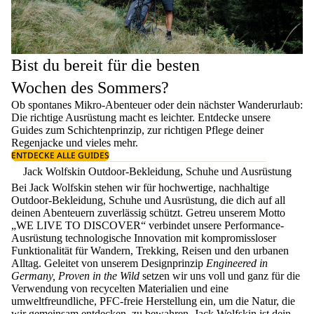
Bist du bereit für die besten
Wochen des Sommers?
Ob spontanes Mikro-Abenteuer oder dein nächster Wanderurlaub:
Die richtige Ausrüstung macht es leichter. Entdecke unsere
Guides zum
Schichtenprinzip
, zur richtigen
Pflege deiner
Regenjacke
und vieles mehr.
ENTDECKE ALLE GUIDES
Jack Wolfskin Outdoor-Bekleidung, Schuhe und Ausrüstung
Bei Jack Wolfskin stehen wir für hochwertige, nachhaltige
Outdoor-Bekleidung, Schuhe und Ausrüstung, die dich auf all
deinen Abenteuern zuverlässig schützt. Getreu unserem Motto
„WE LIVE TO DISCOVER“ verbindet unsere Performance-
Ausrüstung technologische Innovation mit kompromissloser
Funktionalität für Wandern, Trekking, Reisen und den urbanen
Alltag. Geleitet von unserem Designprinzip
Engineered in
Germany, Proven in the Wild
setzen wir uns voll und ganz für die
Verwendung von recycelten Materialien und eine
umweltfreundliche, PFC-freie Herstellung ein, um die Natur, die
wir gemeinsam entdecken, zu bewahren. Jack Wolfskin ist dein