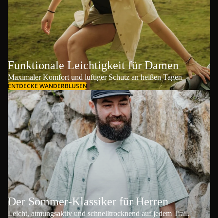
Funktionale Leichtigkeit für Damen
Maximaler Komfort und luftiger Schutz an heißen Tagen.
ENTDECKE WANDERBLUSEN
Der Sommer-Klassiker für Herren
Leicht, atmungsaktiv und schnelltrocknend auf jedem Trail.