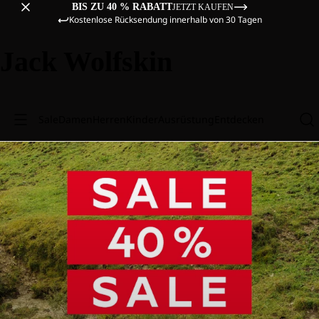
BIS ZU 40 % RABATT
JETZT KAUFEN
Kostenlose Rücksendung innerhalb von 30 Tagen
Jack Wolfskin
Sale
Damen
Herren
Kinder
Ausrüstung
Entdecken