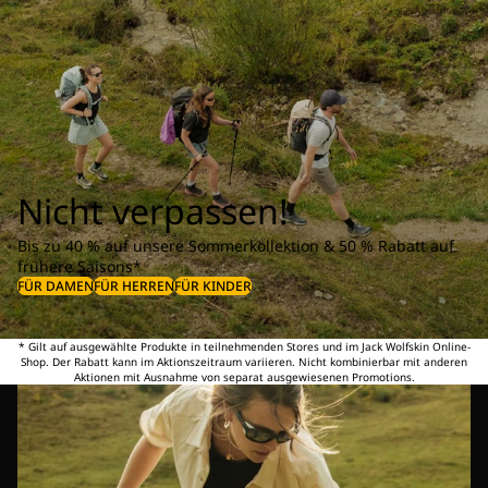
Nicht verpassen!
Bis zu 40 % auf unsere Sommerkollektion & 50 % Rabatt auf
frühere Saisons*
FÜR DAMEN
FÜR HERREN
FÜR KINDER
* Gilt auf ausgewählte Produkte in teilnehmenden Stores und im Jack Wolfskin Online-
Shop. Der Rabatt kann im Aktionszeitraum variieren. Nicht kombinierbar mit anderen
Aktionen mit Ausnahme von separat ausgewiesenen Promotions.