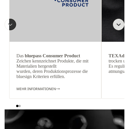
Das
bluepass Consumer Product
TEXAdri
Zeichen kennzeichnet Produkte, die mit
trocken und
Materialien hergestellt
Es reguliert
wurden, deren Produktionsprozesse die
atmungsakti
bluesign Kriterien erfüllen.
MEHR INFORMATIONEN