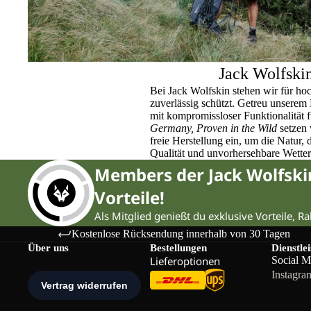
Jack Wolfski
Bei Jack Wolfskin stehen wir für ho
zuverlässig schützt. Getreu unser
mit kompromissloser Funktionalität 
Germany, Proven in the Wild
setzen 
freie Herstellung ein, um die Natur,
Qualität und unvorhersehbare Wette
Members der Jack Wolfsk
Vorteile!
Als Mitglied genießt du exklusive Vorteile, R
Kostenlose Rücksendung innerhalb von 30 Tagen
Über uns
Bestellungen
Dienstle
Lieferoptionen
Social M
Instagra