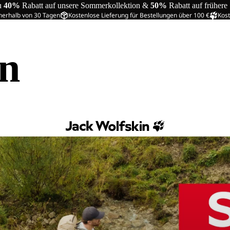
u
40%
Rabatt auf unsere Sommerkollektion &
50%
Rabatt auf frühere
nerhalb von 30 Tagen
Kostenlose Lieferung für Bestellungen über 100 €
Kost
in