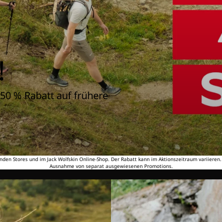
!
50 % Rabatt auf frühere
nden Stores und im Jack Wolfskin Online-Shop. Der Rabatt kann im Aktionszeitraum variieren
Ausnahme von separat ausgewiesenen Promotions.