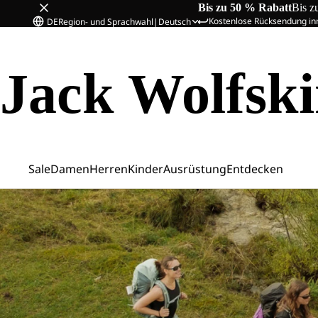
Bis zu 50 % Rabatt
Bis z
Kostenlose Rücksendung in
DE
Region- und Sprachwahl
|
Deutsch
Jack Wolfsk
Sale
Damen
Herren
Kinder
Ausrüstung
Entdecken