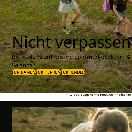
Nicht verpassen
Bis zu 40 % auf unsere Sommerkollektion & 
Saisons*
FÜR DAMEN
FÜR HERREN
FÜR KINDER
* Gilt auf ausgewählte Produkte in teilnehme