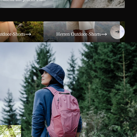
Shorts
Herren Outdoor-Shorts
Damen T
tdoor-Shorts
Herren Outdoor-Shorts
Da