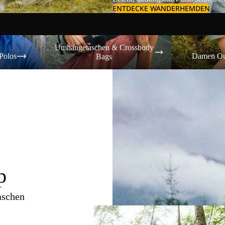
ENTDECKE WANDERHEMDEN
Umhängetaschen & Crossbody Bags
Damen Outdoor-
Umhängetaschen & Crossbody
Polos
Damen Ou
Bags
p
aschen