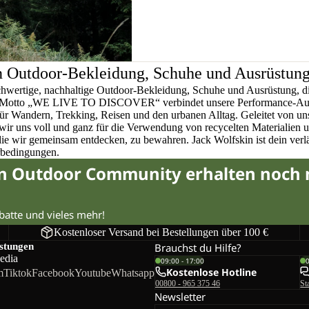
n Outdoor-Bekleidung, Schuhe und Ausrüstun
chwertige, nachhaltige Outdoor-Bekleidung, Schuhe und Ausrüstung, di
em Motto „WE LIVE TO DISCOVER“ verbindet unsere Performance-Ausr
für Wandern, Trekking, Reisen und den urbanen Alltag. Geleitet von u
wir uns voll und ganz für die Verwendung von recycelten Materialien 
 die wir gemeinsam entdecken, zu bewahren. Jack Wolfskin ist dein verlä
rbedingungen.
in Outdoor Community erhalten noch
abatte und vieles mehr!
Kostenloser Versand bei Bestellungen über 100 €
istungen
Brauchst du Hilfe?
edia
09:00 - 17:00
Kostenlose Hotline
m
Tiktok
Facebook
Youtube
Whatsapp
00800 - 965 375 46
St
Newsletter