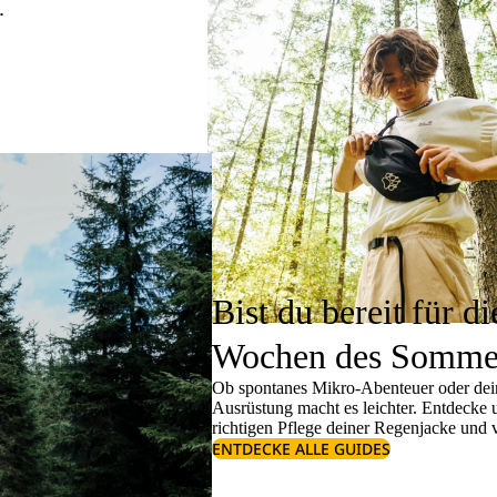
.
Bist du bereit für di
Wochen des Somme
Ob spontanes Mikro-Abenteuer oder dein
Ausrüstung macht es leichter. Entdecke
richtigen
Pflege deiner Regenjacke
und v
ENTDECKE ALLE GUIDES