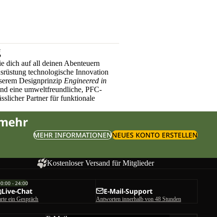
g
e dich auf all deinen Abenteuern
üstung technologische Innovation
nserem Designprinzip
Engineered in
und eine umweltfreundliche, PFC-
sslicher Partner für funktionale
 mehr
MEHR INFORMATIONEN
NEUES KONTO ERSTELLEN
Kostenloser Versand für Mitglieder
00:00 - 24:00
Live-Chat
E-Mail-Support
arte ein Gespräch
Antworten innerhalb von 48 Stunden