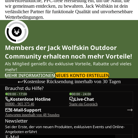
umweltfreundliche, PFC-freie Herstellung ein, um die Natur, die
wir gemeinsam entdecken, zu bewahren. Jack Wolfskin ist dein
verlässlicher Partner für funktionale Qualität und unvorhersehbare
Wetterbedingungen.
Members der Jack Wolfskin Outdoor
Community erhalten noch mehr Vorteile!
Als Mitglied genießt du exklusive Vorteile, Rabatte und vieles
mehr!
MEHR INFORMATIONEN
NEUES KONTO ERSTELLEN
Kostenlose Rücksendung innerhalb von 30 Tagen
Brauchst du Hilfe?
09:00 - 17:00
00:00 - 24:00
Kostenlose Hotline
Live-Chat
00800 - 965 375 46
Starte ein Gespräch
E-Mail-Support
Antworten innerhalb von 48 Stunden
Newsletter
Sei der Erste, der von neuen Produkten, exklusiven Events und Online-
Angeboten erfährt
E-Mail