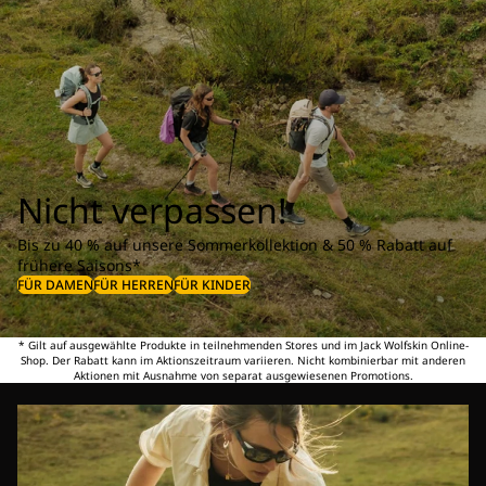
Nicht verpassen!
Bis zu 40 % auf unsere Sommerkollektion & 50 % Rabatt auf
frühere Saisons*
FÜR DAMEN
FÜR HERREN
FÜR KINDER
* Gilt auf ausgewählte Produkte in teilnehmenden Stores und im Jack Wolfskin Online-
Shop. Der Rabatt kann im Aktionszeitraum variieren. Nicht kombinierbar mit anderen
Aktionen mit Ausnahme von separat ausgewiesenen Promotions.