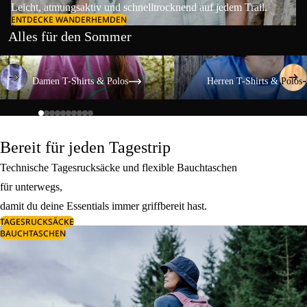
Leicht, atmungsaktiv und schnelltrocknend auf jedem Trail.
ENTDECKE WANDERHEMDEN
Alles für den Sommer
Damen T-Shirts & Polos
Herren T-Shirts & Polos
Damen T-Shirts & Polos
Herren T-Shirts & Polos
Bereit für jeden Tagestrip
Technische Tagesrucksäcke und flexible Bauchtaschen
für unterwegs,
damit du deine Essentials immer griffbereit hast.
TAGESRUCKSÄCKE
BAUCHTASCHEN