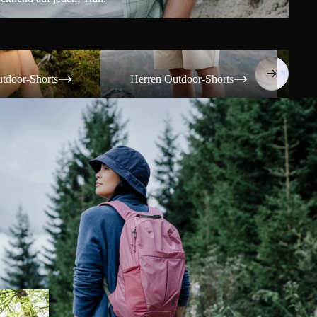
Shorts
Herren Outdoor-Shorts
Damen T
tdoor-Shorts
Herren Outdoor-Shorts
Da