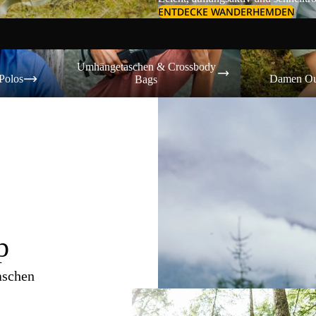
ENTDECKE WANDERHEMDEN
Umhängetaschen & Crossbody Bags
Damen Outdoor-
Umhängetaschen & Crossbody
Polos
Damen Ou
Bags
p
aschen