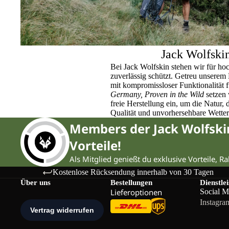
Jack Wolfski
Bei Jack Wolfskin stehen wir für ho
zuverlässig schützt. Getreu unser
mit kompromissloser Funktionalität 
Germany, Proven in the Wild
setzen 
freie Herstellung ein, um die Natur,
Qualität und unvorhersehbare Wette
Members der Jack Wolfsk
Vorteile!
Als Mitglied genießt du exklusive Vorteile, R
Kostenlose Rücksendung innerhalb von 30 Tagen
Über uns
Bestellungen
Dienstle
Lieferoptionen
Social M
Instagra