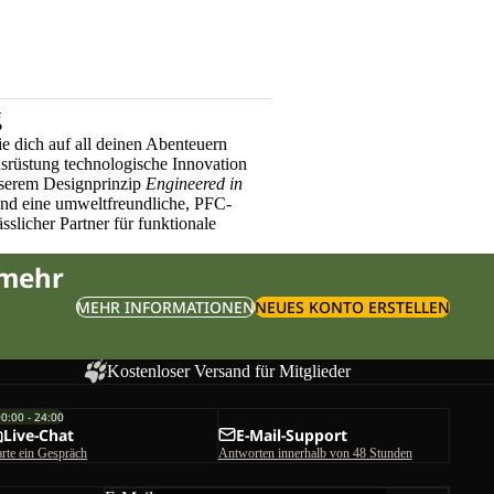
g
e dich auf all deinen Abenteuern
üstung technologische Innovation
nserem Designprinzip
Engineered in
und eine umweltfreundliche, PFC-
sslicher Partner für funktionale
 mehr
MEHR INFORMATIONEN
NEUES KONTO ERSTELLEN
Kostenloser Versand für Mitglieder
00:00 - 24:00
Live-Chat
E-Mail-Support
arte ein Gespräch
Antworten innerhalb von 48 Stunden