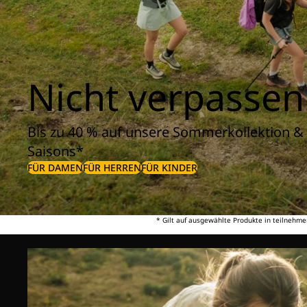
Nicht verpassen
Bis zu 40 % auf unsere Sommerkollektion & 
Saisons*
FÜR DAMEN
FÜR HERREN
FÜR KINDER
* Gilt auf ausgewählte Produkte in teilnehme