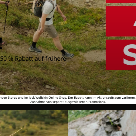
!
50 % Rabatt auf frühere
nden Stores und im Jack Wolfskin Online-Shop. Der Rabatt kann im Aktionszeitraum variieren
Ausnahme von separat ausgewiesenen Promotions.