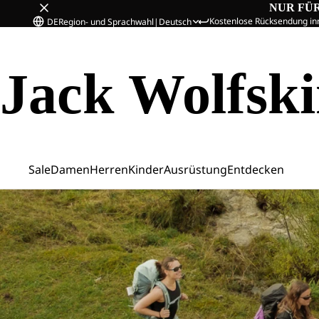
NUR FÜ
Kostenlose Rücksendung in
DE
Region- und Sprachwahl
|
Deutsch
Jack Wolfsk
Sale
Damen
Herren
Kinder
Ausrüstung
Entdecken