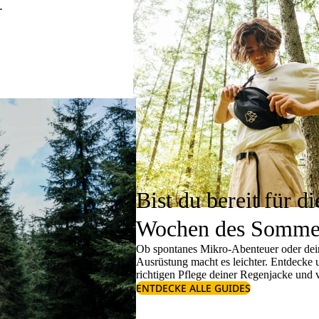
.
Bist du bereit für di
Wochen des Somme
Ob spontanes Mikro-Abenteuer oder dein
Ausrüstung macht es leichter. Entdecke
richtigen
Pflege deiner Regenjacke
und v
ENTDECKE ALLE GUIDES