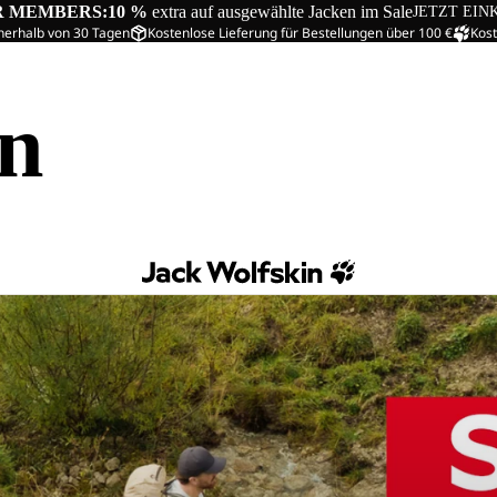
R MEMBERS:
10 %
extra auf ausgewählte Jacken im Sale
JETZT EIN
nerhalb von 30 Tagen
Kostenlose Lieferung für Bestellungen über 100 €
Kost
in