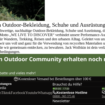
n Outdoor-Bekleidung, Schuhe und Ausrüstun
chwertige, nachhaltige Outdoor-Bekleidung, Schuhe und Ausrüstung, di
em Motto „WE LIVE TO DISCOVER“ verbindet unsere Performance-Ausr
für Wandern, Trekking, Reisen und den urbanen Alltag. Geleitet von u
wir uns voll und ganz für die Verwendung von recycelten Materialien 
 die wir gemeinsam entdecken, zu bewahren. Jack Wolfskin ist dein verlä
rbedingungen.
in Outdoor Community erhalten noch
abatte und vieles mehr!
Kostenloser Versand bei Bestellungen über 100 €
istungen
Brauchst du Hilfe?
edia
09:00 - 17:00
Kostenlose Hotline
m
Tiktok
Facebook
Youtube
Whatsapp
00800 - 965 375 46
St
Newsletter