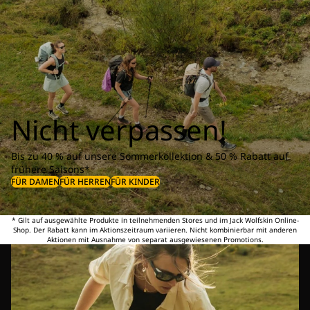
Nicht verpassen!
Bis zu 40 % auf unsere Sommerkollektion & 50 % Rabatt auf
frühere Saisons*
FÜR DAMEN
FÜR HERREN
FÜR KINDER
* Gilt auf ausgewählte Produkte in teilnehmenden Stores und im Jack Wolfskin Online-
Shop. Der Rabatt kann im Aktionszeitraum variieren. Nicht kombinierbar mit anderen
Aktionen mit Ausnahme von separat ausgewiesenen Promotions.