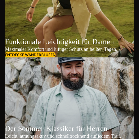
Funktionale Leichtigkeit für Damen
Maximaler Komfort und luftiger Schutz an heißen Tagen.
ENTDECKE WANDERBLUSEN
Der Sommer-Klassiker für Herren
Leicht, atmungsaktiv und schnelltrocknend auf jedem Trail.