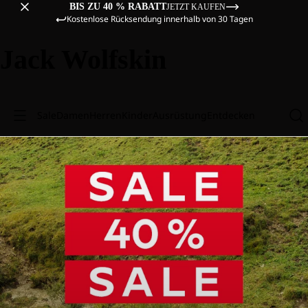
BIS ZU 40 % RABATT
JETZT KAUFEN
Kostenlose Rücksendung innerhalb von 30 Tagen
Jack Wolfskin
Sale
Damen
Herren
Kinder
Ausrüstung
Entdecken