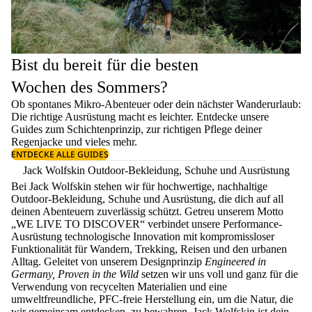
Bist du bereit für die besten
Wochen des Sommers?
Ob spontanes Mikro-Abenteuer oder dein nächster Wanderurlaub:
Die richtige Ausrüstung macht es leichter. Entdecke unsere
Guides zum
Schichtenprinzip
, zur richtigen
Pflege deiner
Regenjacke
und vieles mehr.
ENTDECKE ALLE GUIDES
Jack Wolfskin Outdoor-Bekleidung, Schuhe und Ausrüstung
Bei Jack Wolfskin stehen wir für hochwertige, nachhaltige
Outdoor-Bekleidung, Schuhe und Ausrüstung, die dich auf all
deinen Abenteuern zuverlässig schützt. Getreu unserem Motto
„WE LIVE TO DISCOVER“ verbindet unsere Performance-
Ausrüstung technologische Innovation mit kompromissloser
Funktionalität für Wandern, Trekking, Reisen und den urbanen
Alltag. Geleitet von unserem Designprinzip
Engineered in
Germany, Proven in the Wild
setzen wir uns voll und ganz für die
Verwendung von recycelten Materialien und eine
umweltfreundliche, PFC-freie Herstellung ein, um die Natur, die
wir gemeinsam entdecken, zu bewahren. Jack Wolfskin ist dein