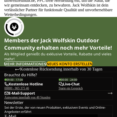
umweltfreundliche, PFC-freie Herstellung ein, um die Natur, die
wir gemeinsam entdecken, zu bewahren. Jack Wolfskin ist dein
verlässlicher Partner für funktionale Qualität und unvorhersehbare
Wetterbedingungen.
Members der Jack Wolfskin Outdoor
Community erhalten noch mehr Vorteile!
Als Mitglied genießt du exklusive Vorteile, Rabatte und vieles
mehr!
MEHR INFORMATIONEN
NEUES KONTO ERSTELLEN
Kostenlose Rücksendung innerhalb von 30 Tagen
Brauchst du Hilfe?
09:00 - 17:00
00:00 - 24:00
Kostenlose Hotline
Live-Chat
00800 - 965 375 46
Starte ein Gespräch
E-Mail-Support
Antworten innerhalb von 48 Stunden
Newsletter
Sei der Erste, der von neuen Produkten, exklusiven Events und Online-
Angeboten erfährt
E-Mail