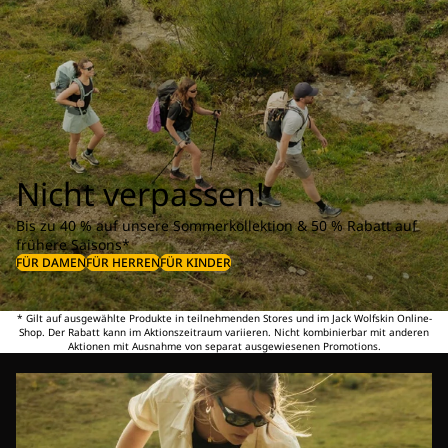
Nicht verpassen!
Bis zu 40 % auf unsere Sommerkollektion & 50 % Rabatt auf
frühere Saisons*
FÜR DAMEN
FÜR HERREN
FÜR KINDER
* Gilt auf ausgewählte Produkte in teilnehmenden Stores und im Jack Wolfskin Online-
Shop. Der Rabatt kann im Aktionszeitraum variieren. Nicht kombinierbar mit anderen
Aktionen mit Ausnahme von separat ausgewiesenen Promotions.