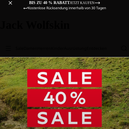
BIS ZU 40 % RABATT
JETZT KAUFEN
Kostenlose Rücksendung innerhalb von 30 Tagen
Jack Wolfskin
Sale
Damen
Herren
Kinder
Ausrüstung
Entdecken