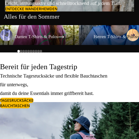
Leicht, atmungsaktiv und schnelltrocknend auf jedem Trail.
ENTDECKE WANDERHEMDEN
Alles für den Sommer
Damen T-Shirts & Polos
Herren T-Shirts & Polos
Damen T-Shirts & Polos
Herren T-Shirts & Polos
Bereit für jeden Tagestrip
Technische Tagesrucksäcke und flexible Bauchtaschen
für unterwegs,
damit du deine Essentials immer griffbereit hast.
TAGESRUCKSÄCKE
BAUCHTASCHEN