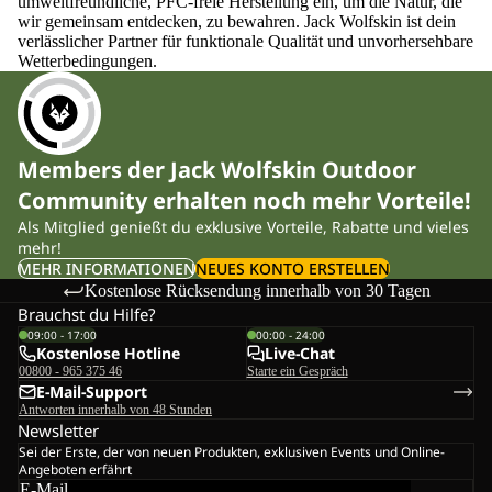
umweltfreundliche, PFC-freie Herstellung ein, um die Natur, die
wir gemeinsam entdecken, zu bewahren. Jack Wolfskin ist dein
verlässlicher Partner für funktionale Qualität und unvorhersehbare
Wetterbedingungen.
Members der Jack Wolfskin Outdoor
Community erhalten noch mehr Vorteile!
Als Mitglied genießt du exklusive Vorteile, Rabatte und vieles
mehr!
MEHR INFORMATIONEN
NEUES KONTO ERSTELLEN
Kostenlose Rücksendung innerhalb von 30 Tagen
Brauchst du Hilfe?
09:00 - 17:00
00:00 - 24:00
Kostenlose Hotline
Live-Chat
00800 - 965 375 46
Starte ein Gespräch
E-Mail-Support
Antworten innerhalb von 48 Stunden
Newsletter
Sei der Erste, der von neuen Produkten, exklusiven Events und Online-
Angeboten erfährt
E-Mail