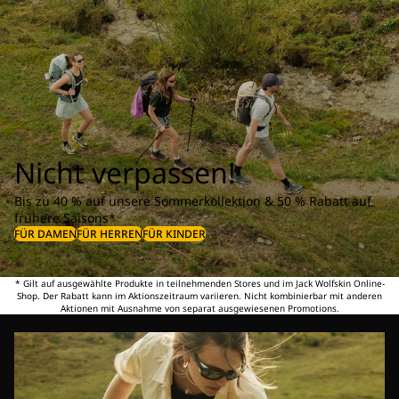
Nicht verpassen!
Bis zu 40 % auf unsere Sommerkollektion & 50 % Rabatt auf
frühere Saisons*
FÜR DAMEN
FÜR HERREN
FÜR KINDER
* Gilt auf ausgewählte Produkte in teilnehmenden Stores und im Jack Wolfskin Online-
Shop. Der Rabatt kann im Aktionszeitraum variieren. Nicht kombinierbar mit anderen
Aktionen mit Ausnahme von separat ausgewiesenen Promotions.