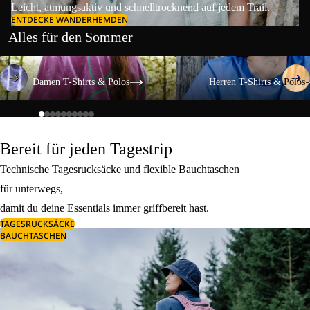
Leicht, atmungsaktiv und schnelltrocknend auf jedem Trail.
ENTDECKE WANDERHEMDEN
Alles für den Sommer
Damen T-Shirts & Polos
Herren T-Shirts & Polos
Damen T-Shirts & Polos
Herren T-Shirts & Polos
Bereit für jeden Tagestrip
Technische Tagesrucksäcke und flexible Bauchtaschen
für unterwegs,
damit du deine Essentials immer griffbereit hast.
TAGESRUCKSÄCKE
BAUCHTASCHEN