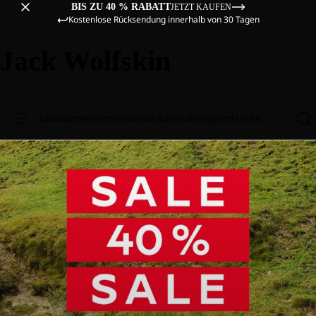
BIS ZU 40 % RABATT
JETZT KAUFEN
Kostenlose Rücksendung innerhalb von 30 Tagen
Jack Wolfskin
Sale
Damen
Herren
Kinder
Ausrüstung
Entdecken