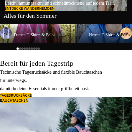
Leicht, atmungsaktiv und schnelltrocknend auf jedem Trail.
ENTDECKE WANDERHEMDEN
Alles für den Sommer
Damen T-Shirts & Polos
Herren T-Shirts & Polos
Damen T-Shirts & Polos
Herren T-Shirts & Polos
Bereit für jeden Tagestrip
Technische Tagesrucksäcke und flexible Bauchtaschen
für unterwegs,
damit du deine Essentials immer griffbereit hast.
TAGESRUCKSÄCKE
BAUCHTASCHEN