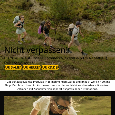
Nicht verpassen!
Bis zu 40 % auf unsere Sommerkollektion & 50 % Rabatt auf
frühere Saisons*
FÜR DAMEN
FÜR HERREN
FÜR KINDER
* Gilt auf ausgewählte Produkte in teilnehmenden Stores und im Jack Wolfskin Online-
Shop. Der Rabatt kann im Aktionszeitraum variieren. Nicht kombinierbar mit anderen
Aktionen mit Ausnahme von separat ausgewiesenen Promotions.