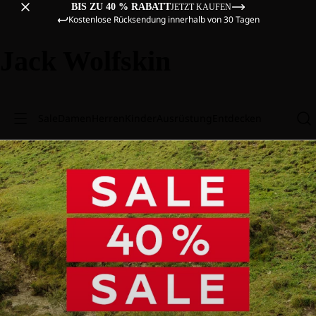
BIS ZU 40 % RABATT
JETZT KAUFEN
Kostenlose Rücksendung innerhalb von 30 Tagen
Jack Wolfskin
Sale
Damen
Herren
Kinder
Ausrüstung
Entdecken