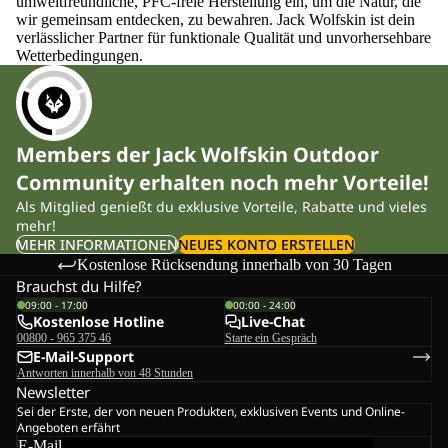
umweltfreundliche, PFC-freie Herstellung ein, um die Natur, die
wir gemeinsam entdecken, zu bewahren. Jack Wolfskin ist dein
verlässlicher Partner für funktionale Qualität und unvorhersehbare
Wetterbedingungen.
Members der Jack Wolfskin Outdoor
Community erhalten noch mehr Vorteile!
Als Mitglied genießt du exklusive Vorteile, Rabatte und vieles
mehr!
MEHR INFORMATIONEN
NEUES KONTO ERSTELLEN
Kostenlose Rücksendung innerhalb von 30 Tagen
Brauchst du Hilfe?
09:00 - 17:00
00:00 - 24:00
Kostenlose Hotline
Live-Chat
00800 - 965 375 46
Starte ein Gespräch
E-Mail-Support
Antworten innerhalb von 48 Stunden
Newsletter
Sei der Erste, der von neuen Produkten, exklusiven Events und Online-
Angeboten erfährt
E-Mail