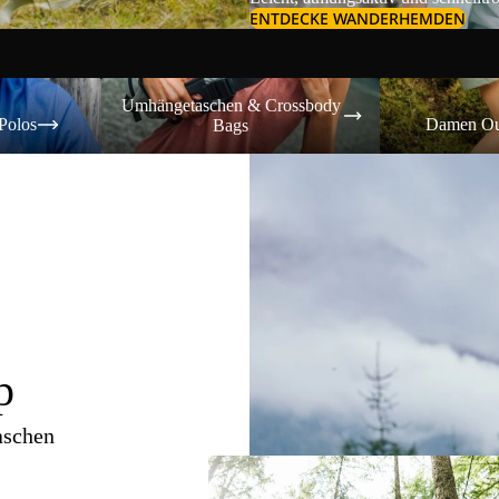
ENTDECKE WANDERHEMDEN
Umhängetaschen & Crossbody Bags
Damen Outdoor-
Umhängetaschen & Crossbody
Polos
Damen Ou
Bags
p
aschen