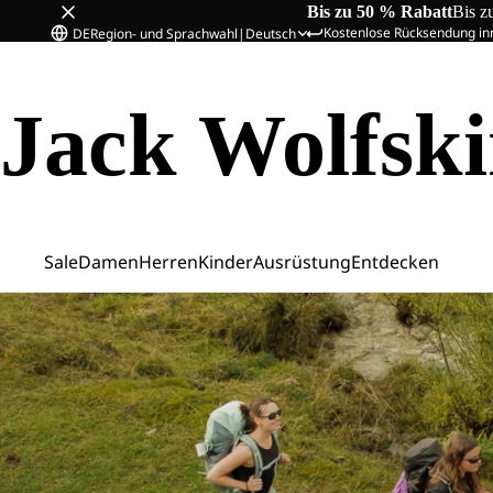
Bis zu 50 % Rabatt
Bis z
Kostenlose Rücksendung in
DE
Region- und Sprachwahl
|
Deutsch
Jack Wolfsk
Sale
Damen
Herren
Kinder
Ausrüstung
Entdecken