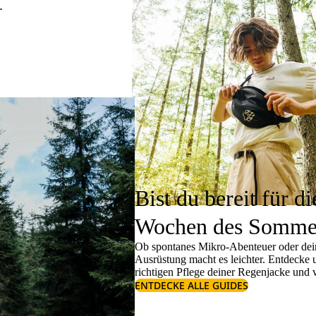
.
Bist du bereit für di
Wochen des Somme
Ob spontanes Mikro-Abenteuer oder dein
Ausrüstung macht es leichter. Entdecke
richtigen
Pflege deiner Regenjacke
und v
ENTDECKE ALLE GUIDES