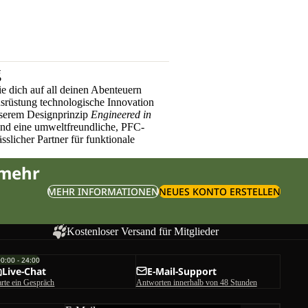
g
e dich auf all deinen Abenteuern
üstung technologische Innovation
nserem Designprinzip
Engineered in
und eine umweltfreundliche, PFC-
sslicher Partner für funktionale
 mehr
MEHR INFORMATIONEN
NEUES KONTO ERSTELLEN
Kostenloser Versand für Mitglieder
00:00 - 24:00
Live-Chat
E-Mail-Support
arte ein Gespräch
Antworten innerhalb von 48 Stunden