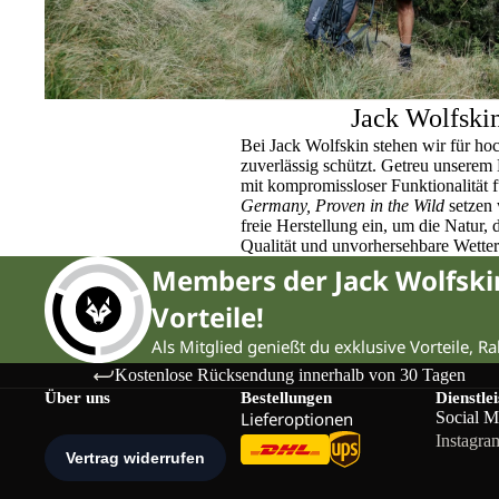
Jack Wolfski
Bei Jack Wolfskin stehen wir für ho
zuverlässig schützt. Getreu unser
mit kompromissloser Funktionalität 
Germany, Proven in the Wild
setzen 
freie Herstellung ein, um die Natur,
Qualität und unvorhersehbare Wette
Members der Jack Wolfsk
Vorteile!
Als Mitglied genießt du exklusive Vorteile, R
Kostenlose Rücksendung innerhalb von 30 Tagen
Über uns
Bestellungen
Dienstle
Lieferoptionen
Social M
Instagra