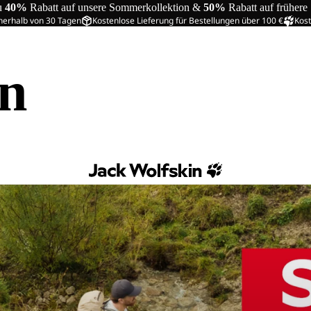
u
40%
Rabatt auf unsere Sommerkollektion &
50%
Rabatt auf frühere
nerhalb von 30 Tagen
Kostenlose Lieferung für Bestellungen über 100 €
Kost
in