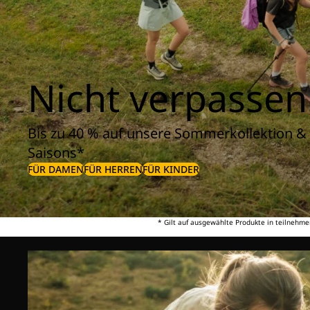
Nicht verpassen
Bis zu 40 % auf unsere Sommerkollektion & 
Saisons*
FÜR DAMEN
FÜR HERREN
FÜR KINDER
* Gilt auf ausgewählte Produkte in teilnehme