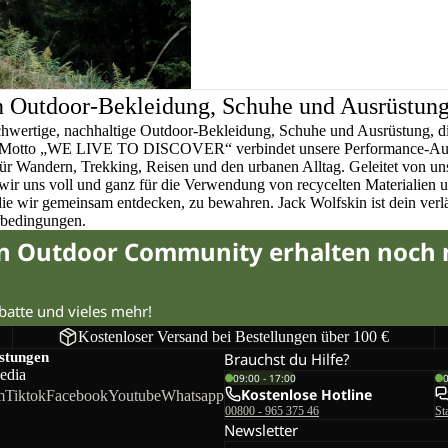
n Outdoor-Bekleidung, Schuhe und Ausrüstun
chwertige, nachhaltige Outdoor-Bekleidung, Schuhe und Ausrüstung, di
em Motto „WE LIVE TO DISCOVER“ verbindet unsere Performance-Ausr
für Wandern, Trekking, Reisen und den urbanen Alltag. Geleitet von u
wir uns voll und ganz für die Verwendung von recycelten Materialien 
 die wir gemeinsam entdecken, zu bewahren. Jack Wolfskin ist dein verlä
rbedingungen.
in Outdoor Community erhalten noch
abatte und vieles mehr!
Kostenloser Versand bei Bestellungen über 100 €
istungen
Brauchst du Hilfe?
edia
09:00 - 17:00
Kostenlose Hotline
m
Tiktok
Facebook
Youtube
Whatsapp
00800 - 965 375 46
St
Newsletter