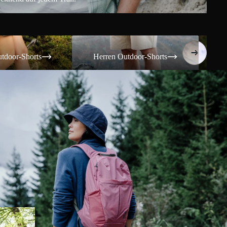
Shorts
Herren Outdoor-Shorts
Damen T
tdoor-Shorts
Herren Outdoor-Shorts
Da