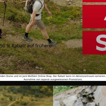
!
50 % Rabatt auf frühere
nden Stores und im Jack Wolfskin Online-Shop. Der Rabatt kann im Aktionszeitraum variieren
Ausnahme von separat ausgewiesenen Promotions.