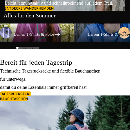
Leicht, atmungsaktiv und schnelltrocknend auf jedem Trail.
ENTDECKE WANDERHEMDEN
Alles für den Sommer
Damen T-Shirts & Polos
Herren T-Shirts & Polos
Damen T-Shirts & Polos
Herren T-Shirts & Polos
Bereit für jeden Tagestrip
Technische Tagesrucksäcke und flexible Bauchtaschen
für unterwegs,
damit du deine Essentials immer griffbereit hast.
TAGESRUCKSÄCKE
BAUCHTASCHEN