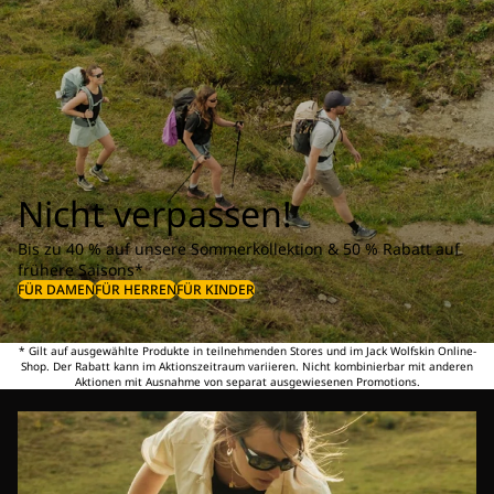
Nicht verpassen!
Bis zu 40 % auf unsere Sommerkollektion & 50 % Rabatt auf
frühere Saisons*
FÜR DAMEN
FÜR HERREN
FÜR KINDER
* Gilt auf ausgewählte Produkte in teilnehmenden Stores und im Jack Wolfskin Online-
Shop. Der Rabatt kann im Aktionszeitraum variieren. Nicht kombinierbar mit anderen
Aktionen mit Ausnahme von separat ausgewiesenen Promotions.