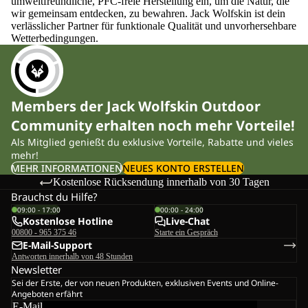
umweltfreundliche, PFC-freie Herstellung ein, um die Natur, die
wir gemeinsam entdecken, zu bewahren. Jack Wolfskin ist dein
verlässlicher Partner für funktionale Qualität und unvorhersehbare
Wetterbedingungen.
Members der Jack Wolfskin Outdoor
Community erhalten noch mehr Vorteile!
Als Mitglied genießt du exklusive Vorteile, Rabatte und vieles
mehr!
MEHR INFORMATIONEN
NEUES KONTO ERSTELLEN
Kostenlose Rücksendung innerhalb von 30 Tagen
Brauchst du Hilfe?
09:00 - 17:00
00:00 - 24:00
Kostenlose Hotline
Live-Chat
00800 - 965 375 46
Starte ein Gespräch
E-Mail-Support
Antworten innerhalb von 48 Stunden
Newsletter
Sei der Erste, der von neuen Produkten, exklusiven Events und Online-
Angeboten erfährt
E-Mail