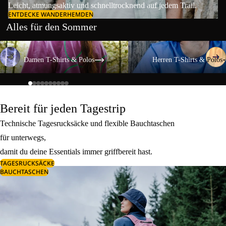
Leicht, atmungsaktiv und schnelltrocknend auf jedem Trail.
ENTDECKE WANDERHEMDEN
Alles für den Sommer
Damen T-Shirts & Polos
Herren T-Shirts & Polos
Damen T-Shirts & Polos
Herren T-Shirts & Polos
Bereit für jeden Tagestrip
Technische Tagesrucksäcke und flexible Bauchtaschen
für unterwegs,
damit du deine Essentials immer griffbereit hast.
TAGESRUCKSÄCKE
BAUCHTASCHEN