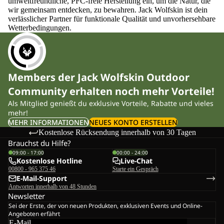
umweltfreundliche, PFC-freie Herstellung ein, um die Natur, die
wir gemeinsam entdecken, zu bewahren. Jack Wolfskin ist dein
verlässlicher Partner für funktionale Qualität und unvorhersehbare
Wetterbedingungen.
Members der Jack Wolfskin Outdoor
Community erhalten noch mehr Vorteile!
Als Mitglied genießt du exklusive Vorteile, Rabatte und vieles
mehr!
MEHR INFORMATIONEN
NEUES KONTO ERSTELLEN
Kostenlose Rücksendung innerhalb von 30 Tagen
Brauchst du Hilfe?
09:00 - 17:00
00:00 - 24:00
Kostenlose Hotline
Live-Chat
00800 - 965 375 46
Starte ein Gespräch
E-Mail-Support
Antworten innerhalb von 48 Stunden
Newsletter
Sei der Erste, der von neuen Produkten, exklusiven Events und Online-
Angeboten erfährt
E-Mail