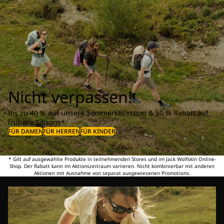
Nicht verpassen!
Bis zu 40 % auf unsere Sommerkollektion & 50 % Rabatt auf
frühere Saisons*
FÜR DAMEN
FÜR HERREN
FÜR KINDER
* Gilt auf ausgewählte Produkte in teilnehmenden Stores und im Jack Wolfskin Online-
Shop. Der Rabatt kann im Aktionszeitraum variieren. Nicht kombinierbar mit anderen
Aktionen mit Ausnahme von separat ausgewiesenen Promotions.