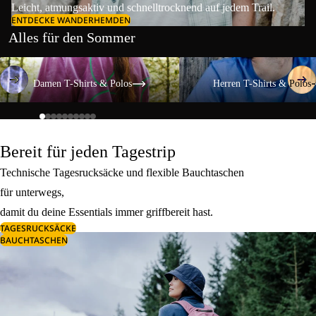
Leicht, atmungsaktiv und schnelltrocknend auf jedem Trail.
ENTDECKE WANDERHEMDEN
Alles für den Sommer
Damen T-Shirts & Polos
Herren T-Shirts & Polos
Damen T-Shirts & Polos
Herren T-Shirts & Polos
Bereit für jeden Tagestrip
Technische Tagesrucksäcke und flexible Bauchtaschen
für unterwegs,
damit du deine Essentials immer griffbereit hast.
TAGESRUCKSÄCKE
BAUCHTASCHEN