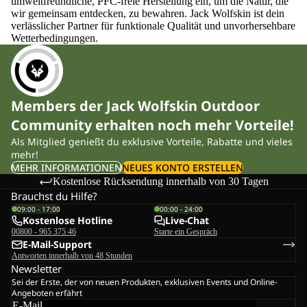
umweltfreundliche, PFC-freie Herstellung ein, um die Natur, die
wir gemeinsam entdecken, zu bewahren. Jack Wolfskin ist dein
verlässlicher Partner für funktionale Qualität und unvorhersehbare
Wetterbedingungen.
Members der Jack Wolfskin Outdoor
Community erhalten noch mehr Vorteile!
Als Mitglied genießt du exklusive Vorteile, Rabatte und vieles
mehr!
MEHR INFORMATIONEN
NEUES KONTO ERSTELLEN
Kostenlose Rücksendung innerhalb von 30 Tagen
Brauchst du Hilfe?
09:00 - 17:00
00:00 - 24:00
Kostenlose Hotline
Live-Chat
00800 - 965 375 46
Starte ein Gespräch
E-Mail-Support
Antworten innerhalb von 48 Stunden
Newsletter
Sei der Erste, der von neuen Produkten, exklusiven Events und Online-
Angeboten erfährt
E-Mail