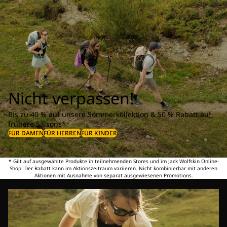
Nicht verpassen!
Bis zu 40 % auf unsere Sommerkollektion & 50 % Rabatt auf
frühere Saisons*
FÜR DAMEN
FÜR HERREN
FÜR KINDER
* Gilt auf ausgewählte Produkte in teilnehmenden Stores und im Jack Wolfskin Online-
Shop. Der Rabatt kann im Aktionszeitraum variieren. Nicht kombinierbar mit anderen
Aktionen mit Ausnahme von separat ausgewiesenen Promotions.