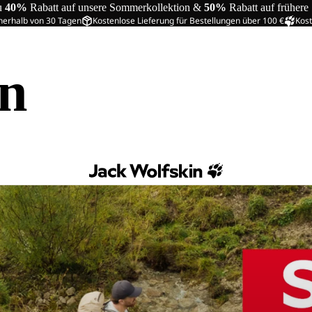
u
40%
Rabatt auf unsere Sommerkollektion &
50%
Rabatt auf frühere
nerhalb von 30 Tagen
Kostenlose Lieferung für Bestellungen über 100 €
Kost
in