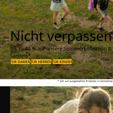
Nicht verpassen
Bis zu 40 % auf unsere Sommerkollektion & 
Saisons*
FÜR DAMEN
FÜR HERREN
FÜR KINDER
* Gilt auf ausgewählte Produkte in teilnehme