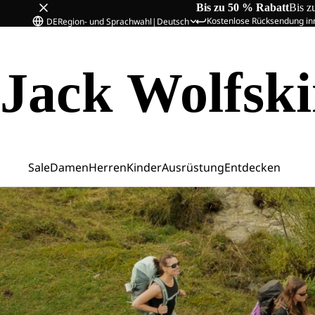
Bis zu 50 % Rabatt
Bis z
Kostenlose Rücksendung in
DE
Region- und Sprachwahl
|
Deutsch
Jack Wolfsk
Sale
Damen
Herren
Kinder
Ausrüstung
Entdecken