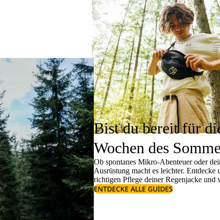
Bist du bereit für di
Wochen des Somme
Ob spontanes Mikro-Abenteuer oder dein
Ausrüstung macht es leichter. Entdecke
richtigen
Pflege deiner Regenjacke
und v
ENTDECKE ALLE GUIDES