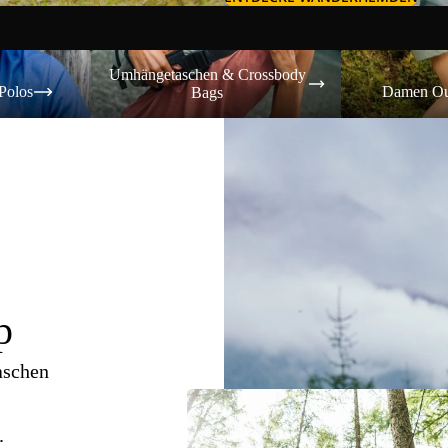
Umhängetaschen & Crossbody Bags
Damen Outdoor-
Umhängetaschen & Crossbody
Polos
Damen Ou
Bags
p
aschen
.