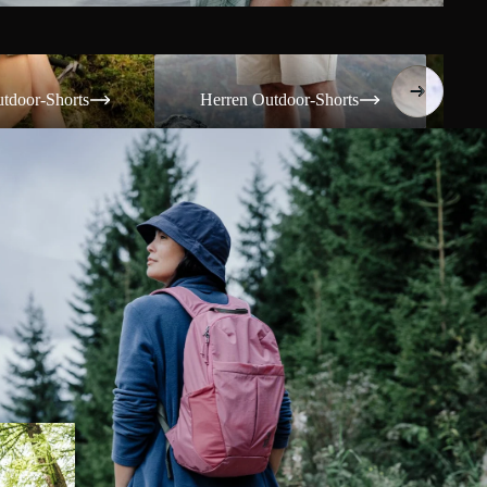
Shorts
Herren Outdoor-Shorts
Damen T
tdoor-Shorts
Herren Outdoor-Shorts
Da