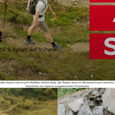
!
50 % Rabatt auf frühere
nden Stores und im Jack Wolfskin Online-Shop. Der Rabatt kann im Aktionszeitraum variieren
Ausnahme von separat ausgewiesenen Promotions.