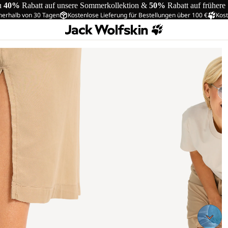
u
40%
Rabatt auf unsere Sommerkollektion &
50%
Rabatt auf frühere
nerhalb von 30 Tagen
Kostenlose Lieferung für Bestellungen über 100 €
Kost