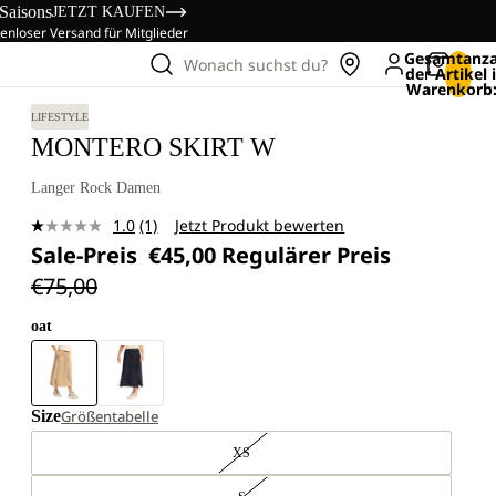
 Saisons
JETZT KAUFEN
enloser Versand für Mitglieder
Gesamtanza
Wonach suchst du?
der Artikel
Warenkorb:
LIFESTYLE
MONTERO SKIRT W
Langer Rock Damen
1.0
(1)
Jetzt Produkt bewerten
Bewertung
Sale-Preis
€45,00
Regulärer Preis
lesen.
Link
€75,00
auf
derselben
Seite.
oat
Size
Größentabelle
XS