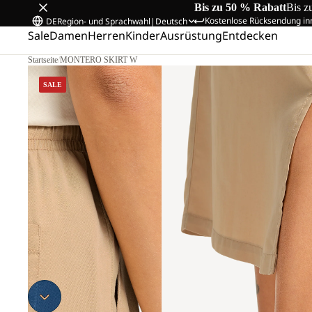
Bis zu 50 % Rabatt
Bis z
Kostenlose Rücksendung in
DE
Region- und Sprachwahl
|
Deutsch
Sale
Damen
Herren
Kinder
Ausrüstung
Entdecken
Startseite
/
MONTERO SKIRT W
SALE