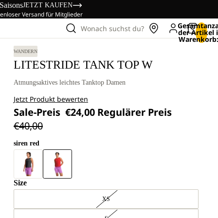
 Saisons
JETZT KAUFEN
enloser Versand für Mitglieder
Gesamtanza
Wonach suchst du?
der Artikel
Warenkorb:
WANDERN
LITESTRIDE TANK TOP W
Atmungsaktives leichtes Tanktop Damen
Jetzt Produkt bewerten
Sale-Preis
€24,00
Regulärer Preis
€40,00
siren red
Size
XS