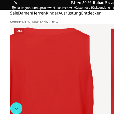
Bis zu 50 % Rabatt
Bis z
Kostenlose Rücksendung in
DE
Region- und Sprachwahl
|
Deutsch
Sale
Damen
Herren
Kinder
Ausrüstung
Entdecken
Startseite
/
LITESTRIDE TANK TOP W
SALE