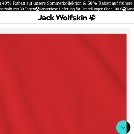
u
40%
Rabatt auf unsere Sommerkollektion &
50%
Rabatt auf frühere
nerhalb von 30 Tagen
Kostenlose Lieferung für Bestellungen über 100 €
Kost