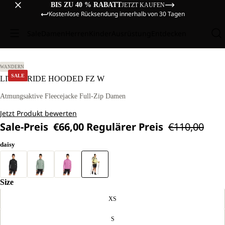
BIS ZU 40 % RABATT
JETZT KAUFEN
Kostenlose Rücksendung innerhalb von 30 Tagen
Sale
Damen
Herren
Kinder
Ausrüstung
Entdecken
RÖSSE M
WANDERN
SALE
LITESTRIDE HOODED FZ W
Atmungsaktive Fleecejacke Full-Zip Damen
Jetzt Produkt bewerten
Sale-Preis
€66,00
Regulärer Preis
€110,00
daisy
Size
XS
S