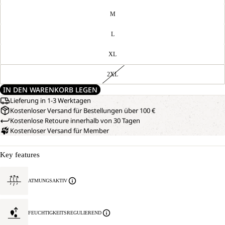
M
L
XL
2XL
IN DEN WARENKORB LEGEN
Lieferung in 1-3 Werktagen
Kostenloser Versand für Bestellungen über 100 €
Kostenlose Retoure innerhalb von 30 Tagen
Kostenloser Versand für Member
Key features
BILD
UNSER
MODEL
IM
ATMUNGSAKTIV
IST
VOLLBILD
170CM
ÖFFNEN
GROSS U
ND T
FEUCHTIGKEITSREGULIEREND
RÄGT G
RÖSSE M