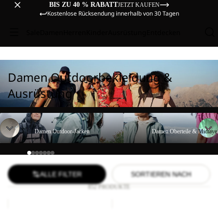
BIS ZU 40 % RABATT
JETZT KAUFEN
Kostenlose Rücksendung innerhalb von 30 Tagen
Sale
Damen
Herren
Kinder
Ausrüstung
Entdecken
Damen Outdoorbekleidung &
Ausrüstung
Damen Outdoor-Jacken
Damen Oberteile & Midlayer
Damen Outdoor-Jacken
Damen Oberteile & Midlaye
ALLE FILTER
SORTIEREN NACH
852 PRODUKTE
BIKE
COMPRESSION
HIGHVIS
CUBE